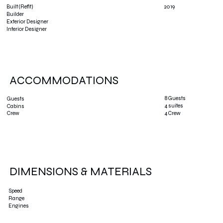
2019
Built (Refit)
Builder
Exterior Designer
Interior Designer
ACCOMMODATIONS
8 Guests
Guests
4 suites
Cabins
4 Crew
Crew
DIMENSIONS & MATERIALS
Speed
Range
Engines