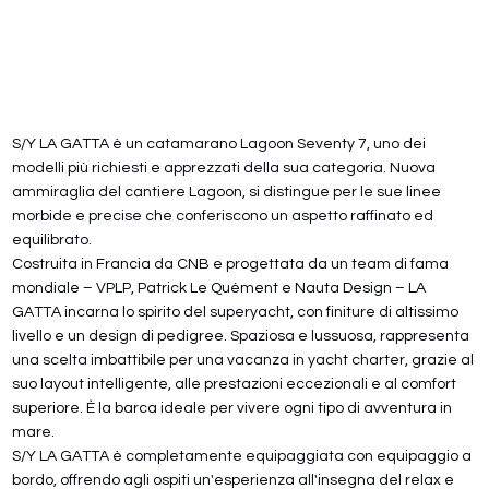
S/Y LA GATTA è un catamarano Lagoon Seventy 7, uno dei
modelli più richiesti e apprezzati della sua categoria. Nuova
ammiraglia del cantiere Lagoon, si distingue per le sue linee
morbide e precise che conferiscono un aspetto raffinato ed
equilibrato.
Costruita in Francia da CNB e progettata da un team di fama
mondiale – VPLP, Patrick Le Quément e Nauta Design – LA
GATTA incarna lo spirito del superyacht, con finiture di altissimo
livello e un design di pedigree. Spaziosa e lussuosa, rappresenta
una scelta imbattibile per una vacanza in yacht charter, grazie al
suo layout intelligente, alle prestazioni eccezionali e al comfort
superiore. È la barca ideale per vivere ogni tipo di avventura in
mare.
S/Y LA GATTA è completamente equipaggiata con equipaggio a
bordo, offrendo agli ospiti un'esperienza all'insegna del relax e